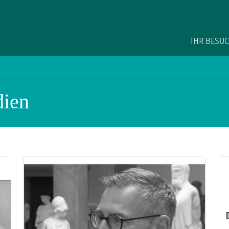
Main na
IHR BESU
dien